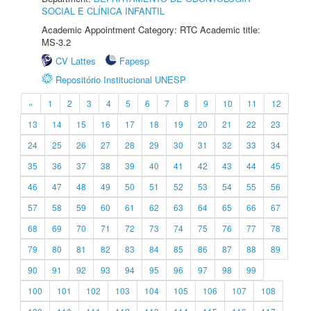
SOCIAL E CLÍNICA INFANTIL
Academic Appointment Category: RTC Academic title:
MS-3.2
CV Lattes
Fapesp
Repositório Institucional UNESP
«
1
2
3
4
5
6
7
8
9
10
11
12
13
14
15
16
17
18
19
20
21
22
23
24
25
26
27
28
29
30
31
32
33
34
35
36
37
38
39
40
41
42
43
44
45
46
47
48
49
50
51
52
53
54
55
56
57
58
59
60
61
62
63
64
65
66
67
68
69
70
71
72
73
74
75
76
77
78
79
80
81
82
83
84
85
86
87
88
89
90
91
92
93
94
95
96
97
98
99
100
101
102
103
104
105
106
107
108