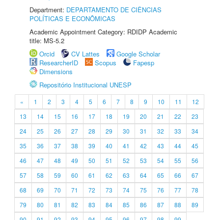
Department:
DEPARTAMENTO DE CIÊNCIAS
POLÍTICAS E ECONÔMICAS
Academic Appointment Category: RDIDP Academic
title: MS-5.2
Orcid
CV Lattes
Google Scholar
ResearcherID
Scopus
Fapesp
Dimensions
Repositório Institucional UNESP
«
1
2
3
4
5
6
7
8
9
10
11
12
13
14
15
16
17
18
19
20
21
22
23
24
25
26
27
28
29
30
31
32
33
34
35
36
37
38
39
40
41
42
43
44
45
46
47
48
49
50
51
52
53
54
55
56
57
58
59
60
61
62
63
64
65
66
67
68
69
70
71
72
73
74
75
76
77
78
79
80
81
82
83
84
85
86
87
88
89
90
91
92
93
94
95
96
97
98
99