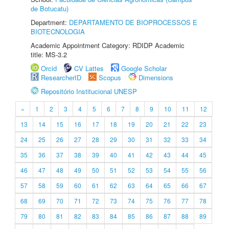
de Botucatu)
Department:
DEPARTAMENTO DE BIOPROCESSOS E
BIOTECNOLOGIA
Academic Appointment Category: RDIDP Academic
title: MS-3.2
Orcid
CV Lattes
Google Scholar
ResearcherID
Scopus
Dimensions
Repositório Institucional UNESP
«
1
2
3
4
5
6
7
8
9
10
11
12
13
14
15
16
17
18
19
20
21
22
23
24
25
26
27
28
29
30
31
32
33
34
35
36
37
38
39
40
41
42
43
44
45
46
47
48
49
50
51
52
53
54
55
56
57
58
59
60
61
62
63
64
65
66
67
68
69
70
71
72
73
74
75
76
77
78
79
80
81
82
83
84
85
86
87
88
89