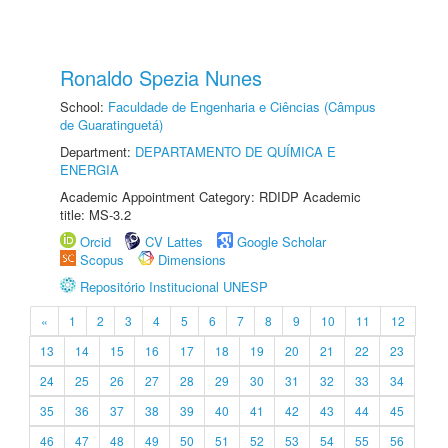
Ronaldo Spezia Nunes
School:
Faculdade de Engenharia e Ciências (Câmpus
de Guaratinguetá)
Department:
DEPARTAMENTO DE QUÍMICA E
ENERGIA
Academic Appointment Category: RDIDP Academic
title: MS-3.2
Orcid
CV Lattes
Google Scholar
Scopus
Dimensions
Repositório Institucional UNESP
«
1
2
3
4
5
6
7
8
9
10
11
12
13
14
15
16
17
18
19
20
21
22
23
24
25
26
27
28
29
30
31
32
33
34
35
36
37
38
39
40
41
42
43
44
45
46
47
48
49
50
51
52
53
54
55
56