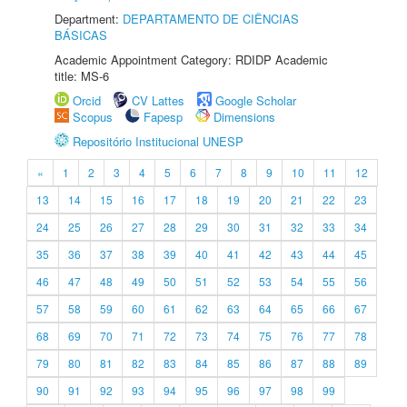
Department:
DEPARTAMENTO DE CIÊNCIAS
BÁSICAS
Academic Appointment Category: RDIDP Academic
title: MS-6
Orcid
CV Lattes
Google Scholar
Scopus
Fapesp
Dimensions
Repositório Institucional UNESP
«
1
2
3
4
5
6
7
8
9
10
11
12
13
14
15
16
17
18
19
20
21
22
23
24
25
26
27
28
29
30
31
32
33
34
35
36
37
38
39
40
41
42
43
44
45
46
47
48
49
50
51
52
53
54
55
56
57
58
59
60
61
62
63
64
65
66
67
68
69
70
71
72
73
74
75
76
77
78
79
80
81
82
83
84
85
86
87
88
89
90
91
92
93
94
95
96
97
98
99