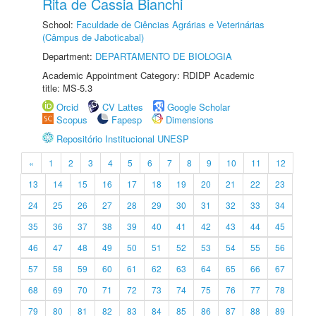
Rita de Cassia Bianchi
School:
Faculdade de Ciências Agrárias e Veterinárias
(Câmpus de Jaboticabal)
Department:
DEPARTAMENTO DE BIOLOGIA
Academic Appointment Category: RDIDP Academic
title: MS-5.3
Orcid
CV Lattes
Google Scholar
Scopus
Fapesp
Dimensions
Repositório Institucional UNESP
«
1
2
3
4
5
6
7
8
9
10
11
12
13
14
15
16
17
18
19
20
21
22
23
24
25
26
27
28
29
30
31
32
33
34
35
36
37
38
39
40
41
42
43
44
45
46
47
48
49
50
51
52
53
54
55
56
57
58
59
60
61
62
63
64
65
66
67
68
69
70
71
72
73
74
75
76
77
78
79
80
81
82
83
84
85
86
87
88
89