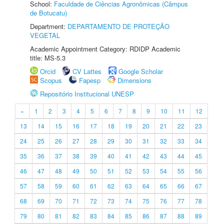
School:
Faculdade de Ciências Agronômicas (Câmpus
de Botucatu)
Department:
DEPARTAMENTO DE PROTEÇÃO
VEGETAL
Academic Appointment Category: RDIDP Academic
title: MS-5.3
Orcid
CV Lattes
Google Scholar
Scopus
Fapesp
Dimensions
Repositório Institucional UNESP
«
1
2
3
4
5
6
7
8
9
10
11
12
13
14
15
16
17
18
19
20
21
22
23
24
25
26
27
28
29
30
31
32
33
34
35
36
37
38
39
40
41
42
43
44
45
46
47
48
49
50
51
52
53
54
55
56
57
58
59
60
61
62
63
64
65
66
67
68
69
70
71
72
73
74
75
76
77
78
79
80
81
82
83
84
85
86
87
88
89