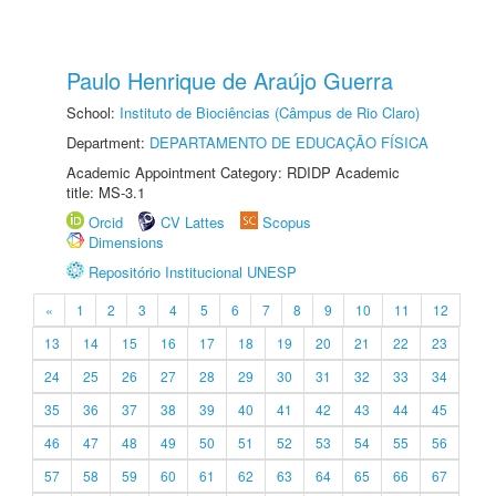
Paulo Henrique de Araújo Guerra
School:
Instituto de Biociências (Câmpus de Rio Claro)
Department:
DEPARTAMENTO DE EDUCAÇÃO FÍSICA
Academic Appointment Category: RDIDP Academic
title: MS-3.1
Orcid
CV Lattes
Scopus
Dimensions
Repositório Institucional UNESP
«
1
2
3
4
5
6
7
8
9
10
11
12
13
14
15
16
17
18
19
20
21
22
23
24
25
26
27
28
29
30
31
32
33
34
35
36
37
38
39
40
41
42
43
44
45
46
47
48
49
50
51
52
53
54
55
56
57
58
59
60
61
62
63
64
65
66
67