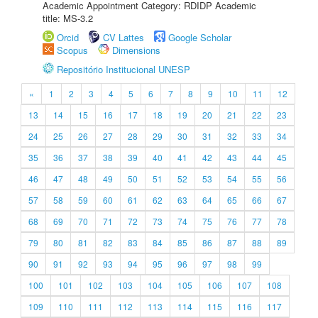
Academic Appointment Category: RDIDP Academic
title: MS-3.2
Orcid
CV Lattes
Google Scholar
Scopus
Dimensions
Repositório Institucional UNESP
«
1
2
3
4
5
6
7
8
9
10
11
12
13
14
15
16
17
18
19
20
21
22
23
24
25
26
27
28
29
30
31
32
33
34
35
36
37
38
39
40
41
42
43
44
45
46
47
48
49
50
51
52
53
54
55
56
57
58
59
60
61
62
63
64
65
66
67
68
69
70
71
72
73
74
75
76
77
78
79
80
81
82
83
84
85
86
87
88
89
90
91
92
93
94
95
96
97
98
99
100
101
102
103
104
105
106
107
108
109
110
111
112
113
114
115
116
117