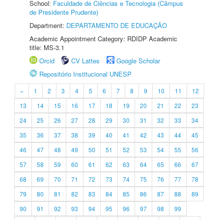
School:
Faculdade de Ciências e Tecnologia (Câmpus
de Presidente Prudente)
Department:
DEPARTAMENTO DE EDUCAÇÃO
Academic Appointment Category: RDIDP Academic
title: MS-3.1
Orcid
CV Lattes
Google Scholar
Repositório Institucional UNESP
«
1
2
3
4
5
6
7
8
9
10
11
12
13
14
15
16
17
18
19
20
21
22
23
24
25
26
27
28
29
30
31
32
33
34
35
36
37
38
39
40
41
42
43
44
45
46
47
48
49
50
51
52
53
54
55
56
57
58
59
60
61
62
63
64
65
66
67
68
69
70
71
72
73
74
75
76
77
78
79
80
81
82
83
84
85
86
87
88
89
90
91
92
93
94
95
96
97
98
99