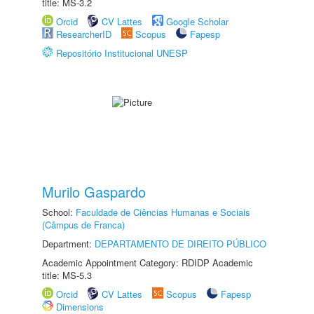
title: MS-3.2
Orcid
CV Lattes
Google Scholar
ResearcherID
Scopus
Fapesp
Repositório Institucional UNESP
Murilo Gaspardo
School:
Faculdade de Ciências Humanas e Sociais
(Câmpus de Franca)
Department:
DEPARTAMENTO DE DIREITO PÚBLICO
Academic Appointment Category: RDIDP Academic
title: MS-5.3
Orcid
CV Lattes
Scopus
Fapesp
Dimensions