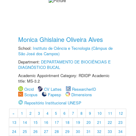
Monica Ghislaine Oliveira Alves
School:
Instituto de Ciência e Tecnologia (Câmpus de
São José dos Campos)
Department:
DEPARTAMENTO DE BIOCIÊNCIAS E
DIAGNÓSTICO BUCAL
Academic Appointment Category: RDIDP Academic
title: MS-3.2
Orcid
CV Lattes
ResearcherID
Scopus
Fapesp
Dimensions
Repositório Institucional UNESP
«
1
2
3
4
5
6
7
8
9
10
11
12
13
14
15
16
17
18
19
20
21
22
23
24
25
26
27
28
29
30
31
32
33
34