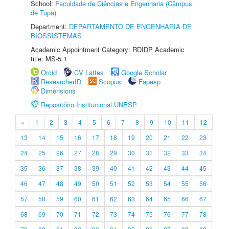
School:
Faculdade de Ciências e Engenharia (Câmpus
de Tupã)
Department:
DEPARTAMENTO DE ENGENHARIA DE
BIOSSISTEMAS
Academic Appointment Category: RDIDP Academic
title: MS-5.1
Orcid
CV Lattes
Google Scholar
ResearcherID
Scopus
Fapesp
Dimensions
Repositório Institucional UNESP
«
1
2
3
4
5
6
7
8
9
10
11
12
13
14
15
16
17
18
19
20
21
22
23
24
25
26
27
28
29
30
31
32
33
34
35
36
37
38
39
40
41
42
43
44
45
46
47
48
49
50
51
52
53
54
55
56
57
58
59
60
61
62
63
64
65
66
67
68
69
70
71
72
73
74
75
76
77
78