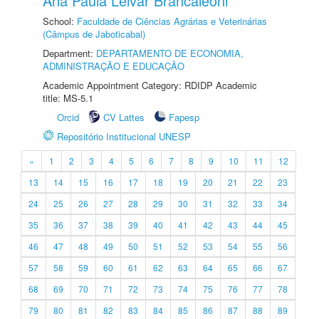
Ana Paula Leivar Brancaleoni
School:
Faculdade de Ciências Agrárias e Veterinárias
(Câmpus de Jaboticabal)
Department:
DEPARTAMENTO DE ECONOMIA,
ADMINISTRAÇÃO E EDUCAÇÃO
Academic Appointment Category: RDIDP Academic
title: MS-5.1
Orcid
CV Lattes
Fapesp
Repositório Institucional UNESP
«
1
2
3
4
5
6
7
8
9
10
11
12
13
14
15
16
17
18
19
20
21
22
23
24
25
26
27
28
29
30
31
32
33
34
35
36
37
38
39
40
41
42
43
44
45
46
47
48
49
50
51
52
53
54
55
56
57
58
59
60
61
62
63
64
65
66
67
68
69
70
71
72
73
74
75
76
77
78
79
80
81
82
83
84
85
86
87
88
89