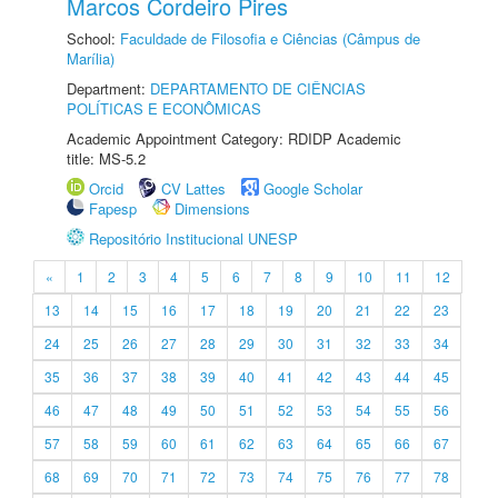
Marcos Cordeiro Pires
School:
Faculdade de Filosofia e Ciências (Câmpus de
Marília)
Department:
DEPARTAMENTO DE CIÊNCIAS
POLÍTICAS E ECONÔMICAS
Academic Appointment Category: RDIDP Academic
title: MS-5.2
Orcid
CV Lattes
Google Scholar
Fapesp
Dimensions
Repositório Institucional UNESP
«
1
2
3
4
5
6
7
8
9
10
11
12
13
14
15
16
17
18
19
20
21
22
23
24
25
26
27
28
29
30
31
32
33
34
35
36
37
38
39
40
41
42
43
44
45
46
47
48
49
50
51
52
53
54
55
56
57
58
59
60
61
62
63
64
65
66
67
68
69
70
71
72
73
74
75
76
77
78