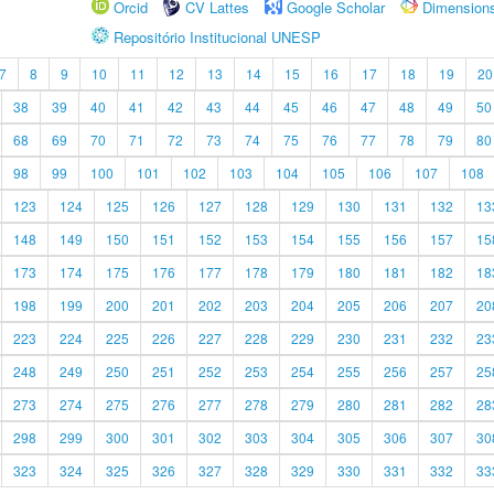
Orcid
CV Lattes
Google Scholar
Dimension
Repositório Institucional UNESP
7
8
9
10
11
12
13
14
15
16
17
18
19
20
38
39
40
41
42
43
44
45
46
47
48
49
50
68
69
70
71
72
73
74
75
76
77
78
79
80
98
99
100
101
102
103
104
105
106
107
108
123
124
125
126
127
128
129
130
131
132
13
148
149
150
151
152
153
154
155
156
157
15
173
174
175
176
177
178
179
180
181
182
18
198
199
200
201
202
203
204
205
206
207
20
223
224
225
226
227
228
229
230
231
232
23
248
249
250
251
252
253
254
255
256
257
25
273
274
275
276
277
278
279
280
281
282
28
298
299
300
301
302
303
304
305
306
307
30
323
324
325
326
327
328
329
330
331
332
33