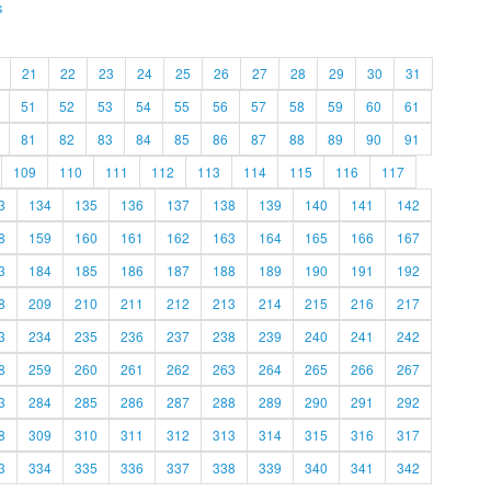
s
21
22
23
24
25
26
27
28
29
30
31
51
52
53
54
55
56
57
58
59
60
61
81
82
83
84
85
86
87
88
89
90
91
109
110
111
112
113
114
115
116
117
3
134
135
136
137
138
139
140
141
142
8
159
160
161
162
163
164
165
166
167
3
184
185
186
187
188
189
190
191
192
8
209
210
211
212
213
214
215
216
217
3
234
235
236
237
238
239
240
241
242
8
259
260
261
262
263
264
265
266
267
3
284
285
286
287
288
289
290
291
292
8
309
310
311
312
313
314
315
316
317
3
334
335
336
337
338
339
340
341
342