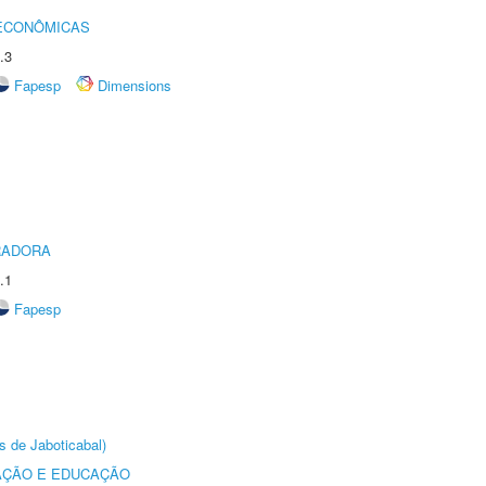
 ECONÔMICAS
.3
Fapesp
Dimensions
RADORA
.1
Fapesp
s de Jaboticabal)
AÇÃO E EDUCAÇÃO