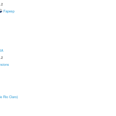
.2
Fapesp
IA
.2
nsions
e Rio Claro)