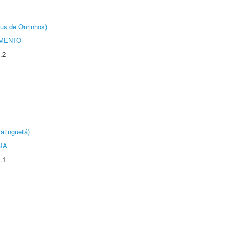
us de Ourinhos)
AMENTO
.2
atinguetá)
IA
.1