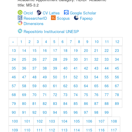
title: MS-3.2
Orcid
CV Lattes
Google Scholar
ResearcherID
Scopus
Fapesp
Dimensions
Repositório Institucional UNESP
«
1
2
3
4
5
6
7
8
9
10
11
12
13
14
15
16
17
18
19
20
21
22
23
24
25
26
27
28
29
30
31
32
33
34
35
36
37
38
39
40
41
42
43
44
45
46
47
48
49
50
51
52
53
54
55
56
57
58
59
60
61
62
63
64
65
66
67
68
69
70
71
72
73
74
75
76
77
78
79
80
81
82
83
84
85
86
87
88
89
90
91
92
93
94
95
96
97
98
99
100
101
102
103
104
105
106
107
108
109
110
111
112
113
114
115
116
117