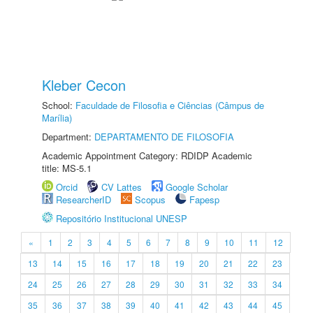
Kleber Cecon
School:
Faculdade de Filosofia e Ciências (Câmpus de
Marília)
Department:
DEPARTAMENTO DE FILOSOFIA
Academic Appointment Category: RDIDP Academic
title: MS-5.1
Orcid
CV Lattes
Google Scholar
ResearcherID
Scopus
Fapesp
Repositório Institucional UNESP
«
1
2
3
4
5
6
7
8
9
10
11
12
13
14
15
16
17
18
19
20
21
22
23
24
25
26
27
28
29
30
31
32
33
34
35
36
37
38
39
40
41
42
43
44
45