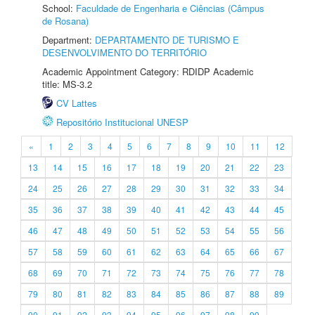
School:
Faculdade de Engenharia e Ciências (Câmpus
de Rosana)
Department:
DEPARTAMENTO DE TURISMO E
DESENVOLVIMENTO DO TERRITÓRIO
Academic Appointment Category: RDIDP Academic
title: MS-3.2
CV Lattes
Repositório Institucional UNESP
«
1
2
3
4
5
6
7
8
9
10
11
12
13
14
15
16
17
18
19
20
21
22
23
24
25
26
27
28
29
30
31
32
33
34
35
36
37
38
39
40
41
42
43
44
45
46
47
48
49
50
51
52
53
54
55
56
57
58
59
60
61
62
63
64
65
66
67
68
69
70
71
72
73
74
75
76
77
78
79
80
81
82
83
84
85
86
87
88
89
90
91
92
93
94
95
96
97
98
99