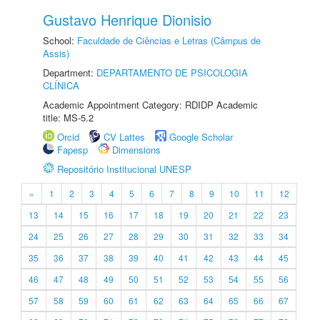
Gustavo Henrique Dionisio
School:
Faculdade de Ciências e Letras (Câmpus de
Assis)
Department:
DEPARTAMENTO DE PSICOLOGIA
CLÍNICA
Academic Appointment Category: RDIDP Academic
title: MS-5.2
Orcid
CV Lattes
Google Scholar
Fapesp
Dimensions
Repositório Institucional UNESP
«
1
2
3
4
5
6
7
8
9
10
11
12
13
14
15
16
17
18
19
20
21
22
23
24
25
26
27
28
29
30
31
32
33
34
35
36
37
38
39
40
41
42
43
44
45
46
47
48
49
50
51
52
53
54
55
56
57
58
59
60
61
62
63
64
65
66
67