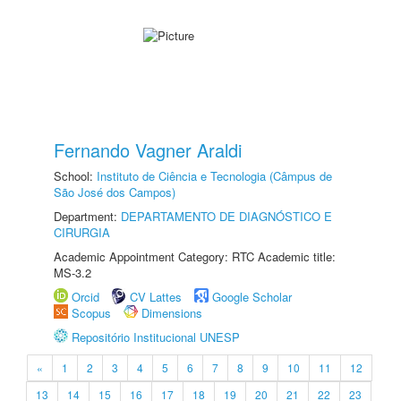
Fernando Vagner Araldi
School:
Instituto de Ciência e Tecnologia (Câmpus de
São José dos Campos)
Department:
DEPARTAMENTO DE DIAGNÓSTICO E
CIRURGIA
Academic Appointment Category: RTC Academic title:
MS-3.2
Orcid
CV Lattes
Google Scholar
Scopus
Dimensions
Repositório Institucional UNESP
«
1
2
3
4
5
6
7
8
9
10
11
12
13
14
15
16
17
18
19
20
21
22
23