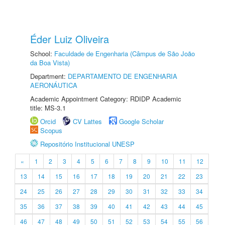
Éder Luiz Oliveira
School:
Faculdade de Engenharia (Câmpus de São João
da Boa Vista)
Department:
DEPARTAMENTO DE ENGENHARIA
AERONÁUTICA
Academic Appointment Category: RDIDP Academic
title: MS-3.1
Orcid
CV Lattes
Google Scholar
Scopus
Repositório Institucional UNESP
«
1
2
3
4
5
6
7
8
9
10
11
12
13
14
15
16
17
18
19
20
21
22
23
24
25
26
27
28
29
30
31
32
33
34
35
36
37
38
39
40
41
42
43
44
45
46
47
48
49
50
51
52
53
54
55
56