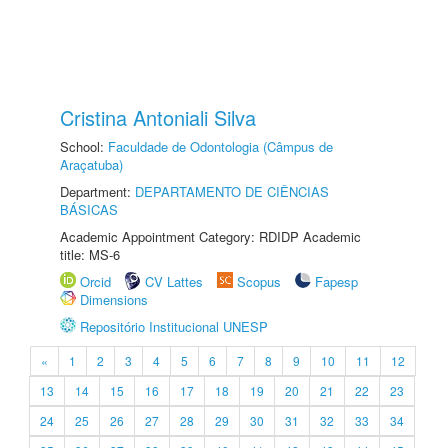
Cristina Antoniali Silva
School:
Faculdade de Odontologia (Câmpus de
Araçatuba)
Department:
DEPARTAMENTO DE CIÊNCIAS
BÁSICAS
Academic Appointment Category: RDIDP Academic
title: MS-6
Orcid
CV Lattes
Scopus
Fapesp
Dimensions
Repositório Institucional UNESP
«
1
2
3
4
5
6
7
8
9
10
11
12
13
14
15
16
17
18
19
20
21
22
23
24
25
26
27
28
29
30
31
32
33
34