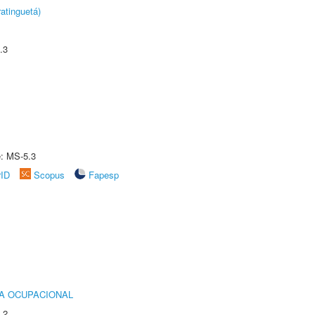
atinguetá)
.3
e: MS-5.3
rID
Scopus
Fapesp
IA OCUPACIONAL
.2