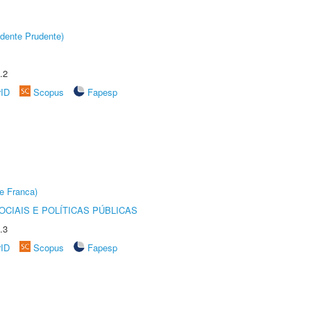
dente Prudente)
.2
rID
Scopus
Fapesp
e Franca)
CIAIS E POLÍTICAS PÚBLICAS
.3
rID
Scopus
Fapesp