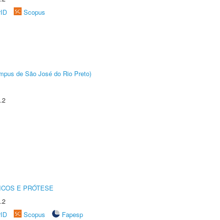
rID
Scopus
Câmpus de São José do Rio Preto)
.2
ICOS E PRÓTESE
.2
rID
Scopus
Fapesp