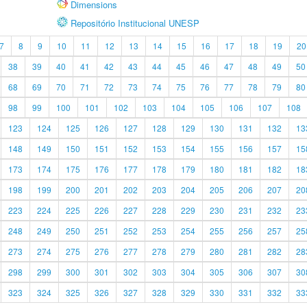
Dimensions
Repositório Institucional UNESP
7
8
9
10
11
12
13
14
15
16
17
18
19
20
38
39
40
41
42
43
44
45
46
47
48
49
50
68
69
70
71
72
73
74
75
76
77
78
79
80
98
99
100
101
102
103
104
105
106
107
108
123
124
125
126
127
128
129
130
131
132
13
148
149
150
151
152
153
154
155
156
157
15
173
174
175
176
177
178
179
180
181
182
18
198
199
200
201
202
203
204
205
206
207
20
223
224
225
226
227
228
229
230
231
232
23
248
249
250
251
252
253
254
255
256
257
25
273
274
275
276
277
278
279
280
281
282
28
298
299
300
301
302
303
304
305
306
307
30
323
324
325
326
327
328
329
330
331
332
33