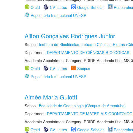
Orcid
CV Lattes
Google Scholar
Researche
Repositório Institucional UNESP
Ailton Gonçalves Rodrigues Junior
School:
Instituto de Biociências, Letras e Ciências Exatas (
Department:
DEPARTAMENTO DE CIÊNCIAS BIOLÓGICAS
Academic Appointment Category: RDIDP Academic title: MS-3
Orcid
CV Lattes
Scopus
Repositório Institucional UNESP
Aimée Maria Guiotti
School:
Faculdade de Odontologia (Câmpus de Araçatuba)
Department:
DEPARTAMENTO DE MATERIAIS ODONTOLÓG
Academic Appointment Category: RDIDP Academic title: MS-3
Orcid
CV Lattes
Google Scholar
Researche