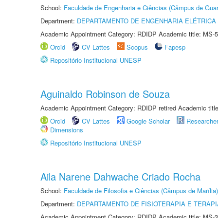
School:
Faculdade de Engenharia e Ciências (Câmpus de Guar
Department:
DEPARTAMENTO DE ENGENHARIA ELÉTRICA
Academic Appointment Category: RDIDP Academic title: MS-5
Orcid
CV Lattes
Scopus
Fapesp
Repositório Institucional UNESP
Aguinaldo Robinson de Souza
Academic Appointment Category: RDIDP retired Academic titl
Orcid
CV Lattes
Google Scholar
Researche
Dimensions
Repositório Institucional UNESP
Aila Narene Dahwache Criado Rocha
School:
Faculdade de Filosofia e Ciências (Câmpus de Marília)
Department:
DEPARTAMENTO DE FISIOTERAPIA E TERAP
Academic Appointment Category: RDIDP Academic title: MS-3