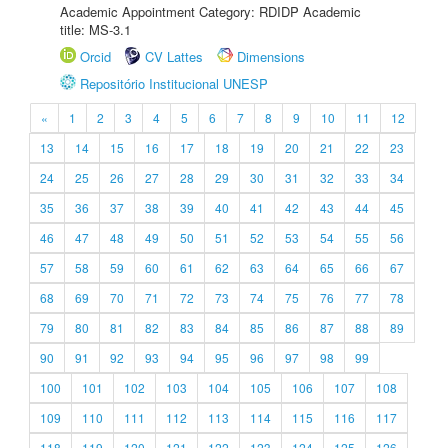
Academic Appointment Category: RDIDP Academic
title: MS-3.1
Orcid
CV Lattes
Dimensions
Repositório Institucional UNESP
«
1
2
3
4
5
6
7
8
9
10
11
12
13
14
15
16
17
18
19
20
21
22
23
24
25
26
27
28
29
30
31
32
33
34
35
36
37
38
39
40
41
42
43
44
45
46
47
48
49
50
51
52
53
54
55
56
57
58
59
60
61
62
63
64
65
66
67
68
69
70
71
72
73
74
75
76
77
78
79
80
81
82
83
84
85
86
87
88
89
90
91
92
93
94
95
96
97
98
99
100
101
102
103
104
105
106
107
108
109
110
111
112
113
114
115
116
117
118
119
120
121
122
123
124
125
126