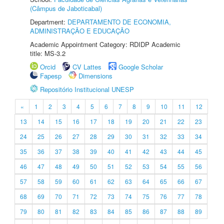
(Câmpus de Jaboticabal)
Department:
DEPARTAMENTO DE ECONOMIA,
ADMINISTRAÇÃO E EDUCAÇÃO
Academic Appointment Category: RDIDP Academic
title: MS-3.2
Orcid
CV Lattes
Google Scholar
Fapesp
Dimensions
Repositório Institucional UNESP
«
1
2
3
4
5
6
7
8
9
10
11
12
13
14
15
16
17
18
19
20
21
22
23
24
25
26
27
28
29
30
31
32
33
34
35
36
37
38
39
40
41
42
43
44
45
46
47
48
49
50
51
52
53
54
55
56
57
58
59
60
61
62
63
64
65
66
67
68
69
70
71
72
73
74
75
76
77
78
79
80
81
82
83
84
85
86
87
88
89