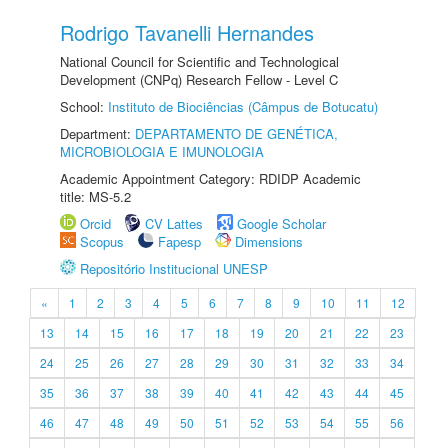
Rodrigo Tavanelli Hernandes
National Council for Scientific and Technological
Development (CNPq) Research Fellow - Level C
School:
Instituto de Biociências (Câmpus de Botucatu)
Department:
DEPARTAMENTO DE GENÉTICA,
MICROBIOLOGIA E IMUNOLOGIA
Academic Appointment Category: RDIDP Academic
title: MS-5.2
Orcid
CV Lattes
Google Scholar
Scopus
Fapesp
Dimensions
Repositório Institucional UNESP
«
1
2
3
4
5
6
7
8
9
10
11
12
13
14
15
16
17
18
19
20
21
22
23
24
25
26
27
28
29
30
31
32
33
34
35
36
37
38
39
40
41
42
43
44
45
46
47
48
49
50
51
52
53
54
55
56