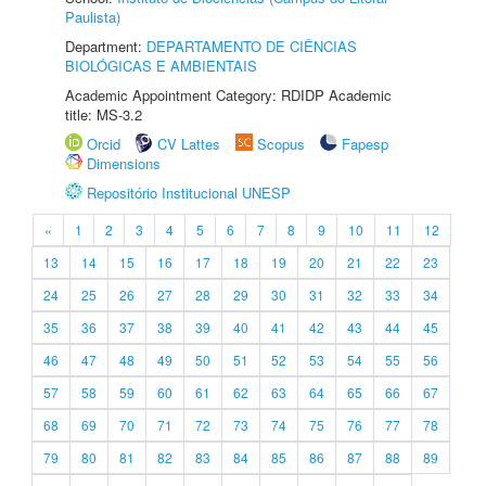
Paulista)
Department:
DEPARTAMENTO DE CIÊNCIAS
BIOLÓGICAS E AMBIENTAIS
Academic Appointment Category: RDIDP Academic
title: MS-3.2
Orcid
CV Lattes
Scopus
Fapesp
Dimensions
Repositório Institucional UNESP
«
1
2
3
4
5
6
7
8
9
10
11
12
13
14
15
16
17
18
19
20
21
22
23
24
25
26
27
28
29
30
31
32
33
34
35
36
37
38
39
40
41
42
43
44
45
46
47
48
49
50
51
52
53
54
55
56
57
58
59
60
61
62
63
64
65
66
67
68
69
70
71
72
73
74
75
76
77
78
79
80
81
82
83
84
85
86
87
88
89