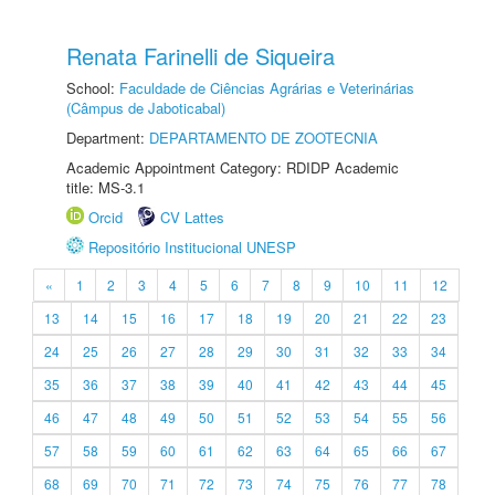
Renata Farinelli de Siqueira
School:
Faculdade de Ciências Agrárias e Veterinárias
(Câmpus de Jaboticabal)
Department:
DEPARTAMENTO DE ZOOTECNIA
Academic Appointment Category: RDIDP Academic
title: MS-3.1
Orcid
CV Lattes
Repositório Institucional UNESP
«
1
2
3
4
5
6
7
8
9
10
11
12
13
14
15
16
17
18
19
20
21
22
23
24
25
26
27
28
29
30
31
32
33
34
35
36
37
38
39
40
41
42
43
44
45
46
47
48
49
50
51
52
53
54
55
56
57
58
59
60
61
62
63
64
65
66
67
68
69
70
71
72
73
74
75
76
77
78