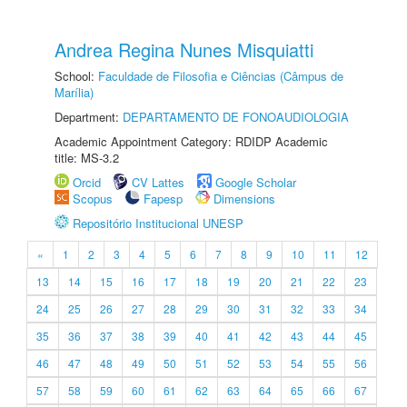
Andrea Regina Nunes Misquiatti
School:
Faculdade de Filosofia e Ciências (Câmpus de
Marília)
Department:
DEPARTAMENTO DE FONOAUDIOLOGIA
Academic Appointment Category: RDIDP Academic
title: MS-3.2
Orcid
CV Lattes
Google Scholar
Scopus
Fapesp
Dimensions
Repositório Institucional UNESP
«
1
2
3
4
5
6
7
8
9
10
11
12
13
14
15
16
17
18
19
20
21
22
23
24
25
26
27
28
29
30
31
32
33
34
35
36
37
38
39
40
41
42
43
44
45
46
47
48
49
50
51
52
53
54
55
56
57
58
59
60
61
62
63
64
65
66
67