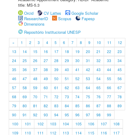
title: MS-5.3
Orcid
CV Lattes
Google Scholar
ResearcherID
Scopus
Fapesp
Dimensions
Repositório Institucional UNESP
«
1
2
3
4
5
6
7
8
9
10
11
12
13
14
15
16
17
18
19
20
21
22
23
24
25
26
27
28
29
30
31
32
33
34
35
36
37
38
39
40
41
42
43
44
45
46
47
48
49
50
51
52
53
54
55
56
57
58
59
60
61
62
63
64
65
66
67
68
69
70
71
72
73
74
75
76
77
78
79
80
81
82
83
84
85
86
87
88
89
90
91
92
93
94
95
96
97
98
99
100
101
102
103
104
105
106
107
108
109
110
111
112
113
114
115
116
117