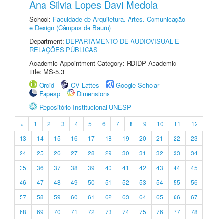
Ana Silvia Lopes Davi Medola
School:
Faculdade de Arquitetura, Artes, Comunicação
e Design (Câmpus de Bauru)
Department:
DEPARTAMENTO DE AUDIOVISUAL E
RELAÇÕES PÚBLICAS
Academic Appointment Category: RDIDP Academic
title: MS-5.3
Orcid
CV Lattes
Google Scholar
Fapesp
Dimensions
Repositório Institucional UNESP
«
1
2
3
4
5
6
7
8
9
10
11
12
13
14
15
16
17
18
19
20
21
22
23
24
25
26
27
28
29
30
31
32
33
34
35
36
37
38
39
40
41
42
43
44
45
46
47
48
49
50
51
52
53
54
55
56
57
58
59
60
61
62
63
64
65
66
67
68
69
70
71
72
73
74
75
76
77
78