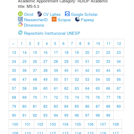
Academic Appointment Category: RDIDP Academic
title: MS-5.3
Orcid
CV Lattes
Google Scholar
ResearcherID
Scopus
Fapesp
Dimensions
Repositório Institucional UNESP
«
1
2
3
4
5
6
7
8
9
10
11
12
13
14
15
16
17
18
19
20
21
22
23
24
25
26
27
28
29
30
31
32
33
34
35
36
37
38
39
40
41
42
43
44
45
46
47
48
49
50
51
52
53
54
55
56
57
58
59
60
61
62
63
64
65
66
67
68
69
70
71
72
73
74
75
76
77
78
79
80
81
82
83
84
85
86
87
88
89
90
91
92
93
94
95
96
97
98
99
100
101
102
103
104
105
106
107
108
109
110
111
112
113
114
115
116
117