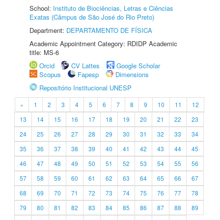
School:
Instituto de Biociências, Letras e Ciências
Exatas (Câmpus de São José do Rio Preto)
Department:
DEPARTAMENTO DE FÍSICA
Academic Appointment Category: RDIDP Academic
title: MS-6
Orcid
CV Lattes
Google Scholar
Scopus
Fapesp
Dimensions
Repositório Institucional UNESP
«
1
2
3
4
5
6
7
8
9
10
11
12
13
14
15
16
17
18
19
20
21
22
23
24
25
26
27
28
29
30
31
32
33
34
35
36
37
38
39
40
41
42
43
44
45
46
47
48
49
50
51
52
53
54
55
56
57
58
59
60
61
62
63
64
65
66
67
68
69
70
71
72
73
74
75
76
77
78
79
80
81
82
83
84
85
86
87
88
89