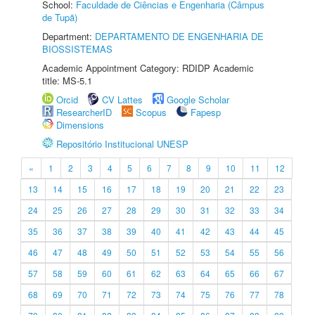
School:
Faculdade de Ciências e Engenharia (Câmpus
de Tupã)
Department:
DEPARTAMENTO DE ENGENHARIA DE
BIOSSISTEMAS
Academic Appointment Category: RDIDP Academic
title: MS-5.1
Orcid
CV Lattes
Google Scholar
ResearcherID
Scopus
Fapesp
Dimensions
Repositório Institucional UNESP
«
1
2
3
4
5
6
7
8
9
10
11
12
13
14
15
16
17
18
19
20
21
22
23
24
25
26
27
28
29
30
31
32
33
34
35
36
37
38
39
40
41
42
43
44
45
46
47
48
49
50
51
52
53
54
55
56
57
58
59
60
61
62
63
64
65
66
67
68
69
70
71
72
73
74
75
76
77
78