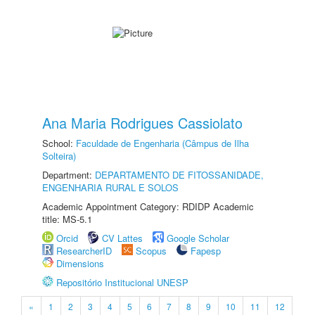
Ana Maria Rodrigues Cassiolato
School:
Faculdade de Engenharia (Câmpus de Ilha
Solteira)
Department:
DEPARTAMENTO DE FITOSSANIDADE,
ENGENHARIA RURAL E SOLOS
Academic Appointment Category: RDIDP Academic
title: MS-5.1
Orcid
CV Lattes
Google Scholar
ResearcherID
Scopus
Fapesp
Dimensions
Repositório Institucional UNESP
«
1
2
3
4
5
6
7
8
9
10
11
12