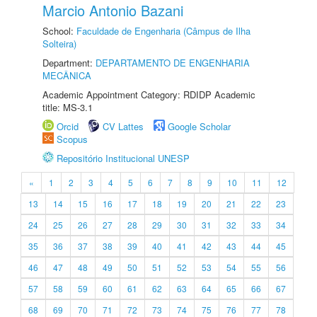
Marcio Antonio Bazani
School:
Faculdade de Engenharia (Câmpus de Ilha
Solteira)
Department:
DEPARTAMENTO DE ENGENHARIA
MECÂNICA
Academic Appointment Category: RDIDP Academic
title: MS-3.1
Orcid
CV Lattes
Google Scholar
Scopus
Repositório Institucional UNESP
«
1
2
3
4
5
6
7
8
9
10
11
12
13
14
15
16
17
18
19
20
21
22
23
24
25
26
27
28
29
30
31
32
33
34
35
36
37
38
39
40
41
42
43
44
45
46
47
48
49
50
51
52
53
54
55
56
57
58
59
60
61
62
63
64
65
66
67
68
69
70
71
72
73
74
75
76
77
78