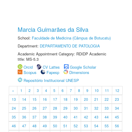
Marcia Guimarães da Silva
School:
Faculdade de Medicina (Câmpus de Botucatu)
Department:
DEPARTAMENTO DE PATOLOGIA
Academic Appointment Category: RDIDP Academic
title: MS-5.3
Orcid
CV Lattes
Google Scholar
Scopus
Fapesp
Dimensions
Repositório Institucional UNESP
«
1
2
3
4
5
6
7
8
9
10
11
12
13
14
15
16
17
18
19
20
21
22
23
24
25
26
27
28
29
30
31
32
33
34
35
36
37
38
39
40
41
42
43
44
45
46
47
48
49
50
51
52
53
54
55
56