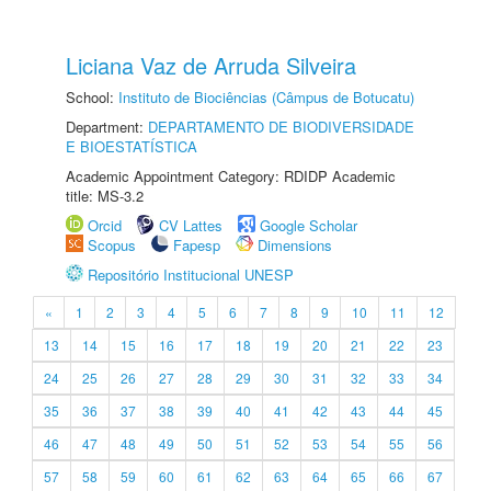
Liciana Vaz de Arruda Silveira
School:
Instituto de Biociências (Câmpus de Botucatu)
Department:
DEPARTAMENTO DE BIODIVERSIDADE
E BIOESTATÍSTICA
Academic Appointment Category: RDIDP Academic
title: MS-3.2
Orcid
CV Lattes
Google Scholar
Scopus
Fapesp
Dimensions
Repositório Institucional UNESP
«
1
2
3
4
5
6
7
8
9
10
11
12
13
14
15
16
17
18
19
20
21
22
23
24
25
26
27
28
29
30
31
32
33
34
35
36
37
38
39
40
41
42
43
44
45
46
47
48
49
50
51
52
53
54
55
56
57
58
59
60
61
62
63
64
65
66
67