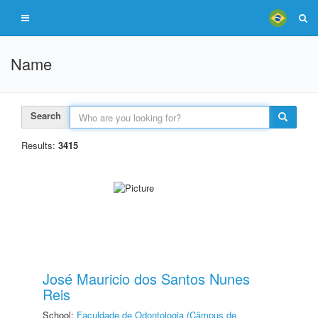
Name
Search
Results:
3415
José Mauricio dos Santos Nunes
Reis
School:
Faculdade de Odontologia (Câmpus de