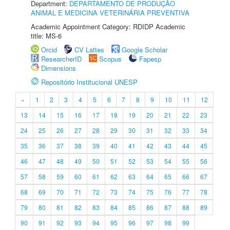
Department:
DEPARTAMENTO DE PRODUÇÃO
ANIMAL E MEDICINA VETERINÁRIA PREVENTIVA
Academic Appointment Category: RDIDP Academic
title: MS-6
Orcid
CV Lattes
Google Scholar
ResearcherID
Scopus
Fapesp
Dimensions
Repositório Institucional UNESP
«
1
2
3
4
5
6
7
8
9
10
11
12
13
14
15
16
17
18
19
20
21
22
23
24
25
26
27
28
29
30
31
32
33
34
35
36
37
38
39
40
41
42
43
44
45
46
47
48
49
50
51
52
53
54
55
56
57
58
59
60
61
62
63
64
65
66
67
68
69
70
71
72
73
74
75
76
77
78
79
80
81
82
83
84
85
86
87
88
89
90
91
92
93
94
95
96
97
98
99