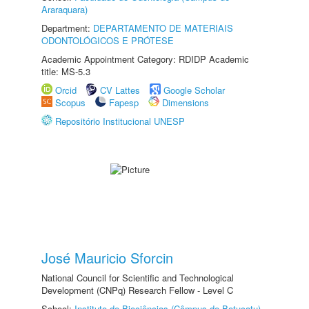
Araraquara)
Department:
DEPARTAMENTO DE MATERIAIS
ODONTOLÓGICOS E PRÓTESE
Academic Appointment Category: RDIDP Academic
title: MS-5.3
Orcid
CV Lattes
Google Scholar
Scopus
Fapesp
Dimensions
Repositório Institucional UNESP
José Mauricio Sforcin
National Council for Scientific and Technological
Development (CNPq) Research Fellow - Level C
School:
Instituto de Biociências (Câmpus de Botucatu)