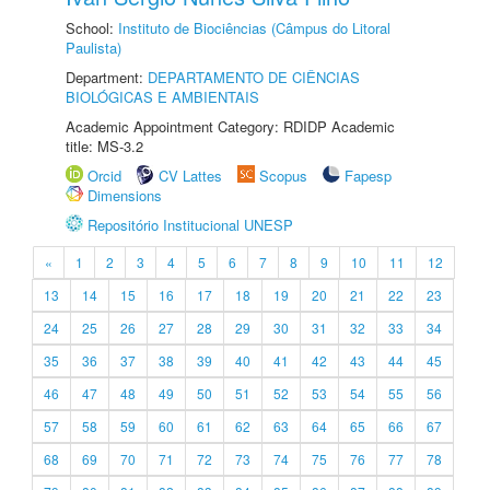
School:
Instituto de Biociências (Câmpus do Litoral
Paulista)
Department:
DEPARTAMENTO DE CIÊNCIAS
BIOLÓGICAS E AMBIENTAIS
Academic Appointment Category: RDIDP Academic
title: MS-3.2
Orcid
CV Lattes
Scopus
Fapesp
Dimensions
Repositório Institucional UNESP
«
1
2
3
4
5
6
7
8
9
10
11
12
13
14
15
16
17
18
19
20
21
22
23
24
25
26
27
28
29
30
31
32
33
34
35
36
37
38
39
40
41
42
43
44
45
46
47
48
49
50
51
52
53
54
55
56
57
58
59
60
61
62
63
64
65
66
67
68
69
70
71
72
73
74
75
76
77
78