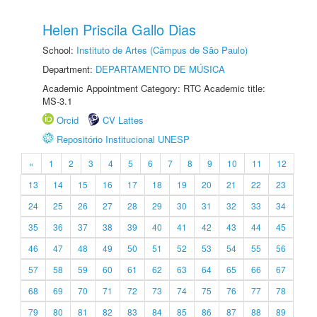
Helen Priscila Gallo Dias
School:
Instituto de Artes (Câmpus de São Paulo)
Department:
DEPARTAMENTO DE MÚSICA
Academic Appointment Category: RTC Academic title:
MS-3.1
Orcid
CV Lattes
Repositório Institucional UNESP
«
1
2
3
4
5
6
7
8
9
10
11
12
13
14
15
16
17
18
19
20
21
22
23
24
25
26
27
28
29
30
31
32
33
34
35
36
37
38
39
40
41
42
43
44
45
46
47
48
49
50
51
52
53
54
55
56
57
58
59
60
61
62
63
64
65
66
67
68
69
70
71
72
73
74
75
76
77
78
79
80
81
82
83
84
85
86
87
88
89