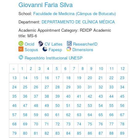
Giovanni Faria Silva
School:
Faculdade de Medicina (Câmpus de Botucatu)
Department:
DEPARTAMENTO DE CLÍNICA MÉDICA
Academic Appointment Category: RDIDP Academic
title: MS-6
Orcid
CV Lattes
ResearcherID
Scopus
Fapesp
Dimensions
Repositório Institucional UNESP
«
1
2
3
4
5
6
7
8
9
10
11
12
13
14
15
16
17
18
19
20
21
22
23
24
25
26
27
28
29
30
31
32
33
34
35
36
37
38
39
40
41
42
43
44
45
46
47
48
49
50
51
52
53
54
55
56
57
58
59
60
61
62
63
64
65
66
67
68
69
70
71
72
73
74
75
76
77
78
79
80
81
82
83
84
85
86
87
88
89