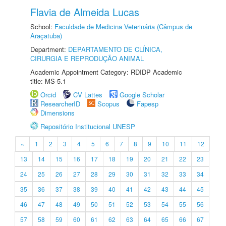
Flavia de Almeida Lucas
School:
Faculdade de Medicina Veterinária (Câmpus de
Araçatuba)
Department:
DEPARTAMENTO DE CLÍNICA,
CIRURGIA E REPRODUÇÃO ANIMAL
Academic Appointment Category: RDIDP Academic
title: MS-5.1
Orcid
CV Lattes
Google Scholar
ResearcherID
Scopus
Fapesp
Dimensions
Repositório Institucional UNESP
«
1
2
3
4
5
6
7
8
9
10
11
12
13
14
15
16
17
18
19
20
21
22
23
24
25
26
27
28
29
30
31
32
33
34
35
36
37
38
39
40
41
42
43
44
45
46
47
48
49
50
51
52
53
54
55
56
57
58
59
60
61
62
63
64
65
66
67