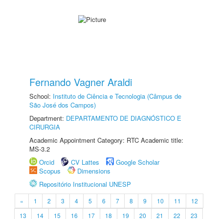
Fernando Vagner Araldi
School:
Instituto de Ciência e Tecnologia (Câmpus de
São José dos Campos)
Department:
DEPARTAMENTO DE DIAGNÓSTICO E
CIRURGIA
Academic Appointment Category: RTC Academic title:
MS-3.2
Orcid
CV Lattes
Google Scholar
Scopus
Dimensions
Repositório Institucional UNESP
«
1
2
3
4
5
6
7
8
9
10
11
12
13
14
15
16
17
18
19
20
21
22
23