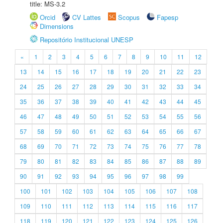
title: MS-3.2
Orcid
CV Lattes
Scopus
Fapesp
Dimensions
Repositório Institucional UNESP
«
1
2
3
4
5
6
7
8
9
10
11
12
13
14
15
16
17
18
19
20
21
22
23
24
25
26
27
28
29
30
31
32
33
34
35
36
37
38
39
40
41
42
43
44
45
46
47
48
49
50
51
52
53
54
55
56
57
58
59
60
61
62
63
64
65
66
67
68
69
70
71
72
73
74
75
76
77
78
79
80
81
82
83
84
85
86
87
88
89
90
91
92
93
94
95
96
97
98
99
100
101
102
103
104
105
106
107
108
109
110
111
112
113
114
115
116
117
118
119
120
121
122
123
124
125
126