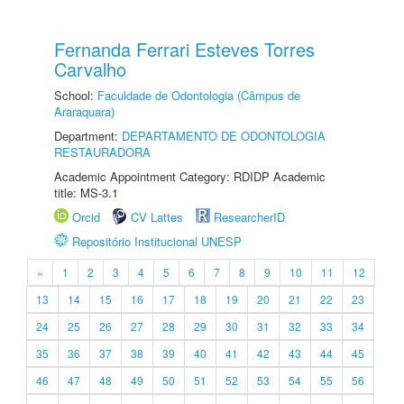
Fernanda Ferrari Esteves Torres
Carvalho
School:
Faculdade de Odontologia (Câmpus de
Araraquara)
Department:
DEPARTAMENTO DE ODONTOLOGIA
RESTAURADORA
Academic Appointment Category: RDIDP Academic
title: MS-3.1
Orcid
CV Lattes
ResearcherID
Repositório Institucional UNESP
«
1
2
3
4
5
6
7
8
9
10
11
12
13
14
15
16
17
18
19
20
21
22
23
24
25
26
27
28
29
30
31
32
33
34
35
36
37
38
39
40
41
42
43
44
45
46
47
48
49
50
51
52
53
54
55
56