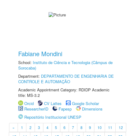
Fabiane Mondini
School:
Instituto de Ciência e Tecnologia (Câmpus de
Sorocaba)
Department:
DEPARTAMENTO DE ENGENHARIA DE
CONTROLE E AUTOMAÇÃO
Academic Appointment Category: RDIDP Academic
title: MS-3.2
Orcid
CV Lattes
Google Scholar
ResearcherID
Fapesp
Dimensions
Repositório Institucional UNESP
«
1
2
3
4
5
6
7
8
9
10
11
12