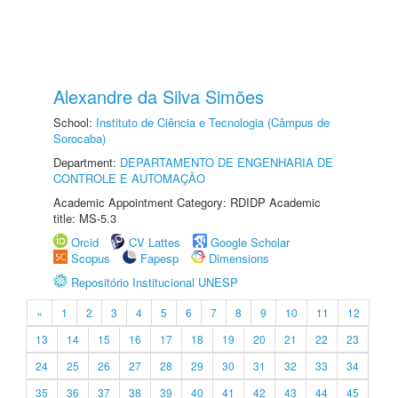
Alexandre da Silva Simões
School:
Instituto de Ciência e Tecnologia (Câmpus de
Sorocaba)
Department:
DEPARTAMENTO DE ENGENHARIA DE
CONTROLE E AUTOMAÇÃO
Academic Appointment Category: RDIDP Academic
title: MS-5.3
Orcid
CV Lattes
Google Scholar
Scopus
Fapesp
Dimensions
Repositório Institucional UNESP
«
1
2
3
4
5
6
7
8
9
10
11
12
13
14
15
16
17
18
19
20
21
22
23
24
25
26
27
28
29
30
31
32
33
34
35
36
37
38
39
40
41
42
43
44
45