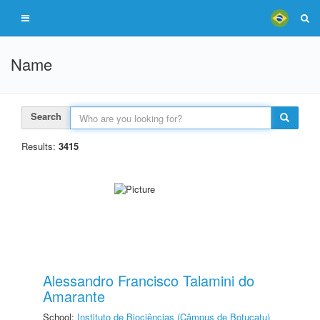
Name
Search
Results:
3415
Alessandro Francisco Talamini do
Amarante
School:
Instituto de Biociências (Câmpus de Botucatu)