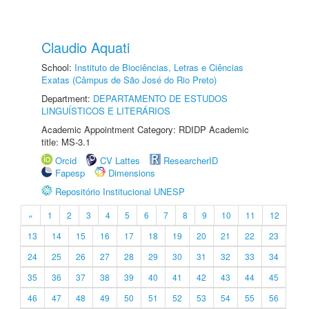
Claudio Aquati
School:
Instituto de Biociências, Letras e Ciências
Exatas (Câmpus de São José do Rio Preto)
Department:
DEPARTAMENTO DE ESTUDOS
LINGUÍSTICOS E LITERÁRIOS
Academic Appointment Category: RDIDP Academic
title: MS-3.1
Orcid
CV Lattes
ResearcherID
Fapesp
Dimensions
Repositório Institucional UNESP
«
1
2
3
4
5
6
7
8
9
10
11
12
13
14
15
16
17
18
19
20
21
22
23
24
25
26
27
28
29
30
31
32
33
34
35
36
37
38
39
40
41
42
43
44
45
46
47
48
49
50
51
52
53
54
55
56