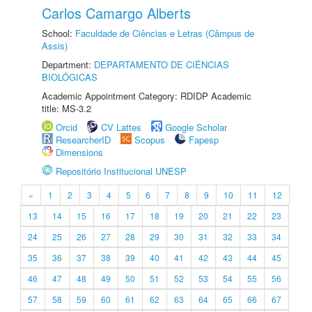
Carlos Camargo Alberts
School:
Faculdade de Ciências e Letras (Câmpus de
Assis)
Department:
DEPARTAMENTO DE CIÊNCIAS
BIOLÓGICAS
Academic Appointment Category: RDIDP Academic
title: MS-3.2
Orcid
CV Lattes
Google Scholar
ResearcherID
Scopus
Fapesp
Dimensions
Repositório Institucional UNESP
«
1
2
3
4
5
6
7
8
9
10
11
12
13
14
15
16
17
18
19
20
21
22
23
24
25
26
27
28
29
30
31
32
33
34
35
36
37
38
39
40
41
42
43
44
45
46
47
48
49
50
51
52
53
54
55
56
57
58
59
60
61
62
63
64
65
66
67